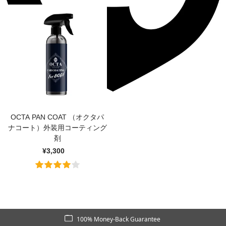
OCTA PAN COAT （オクタパ
ナコート）外装用コーティング
剤
¥3,300
100% Money-Back Guarantee
FREE