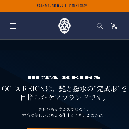
コンテ
税込¥4,500以上で送料無料！
ンツに
進む
カ
ー
ト
OCTA REIGN
OCTA REIGNは、艶と撥水の“完成形”を
目指したケアブランドです。
見せびらかすためではなく、
本当に美しいと思える仕上がりを、あなたに。