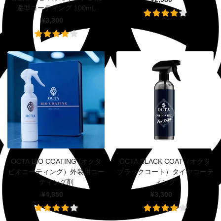
避型コーティング 100mL
¥3,300
OCTA BIO COATING (オクタ
OCTA BLACK COAT（オクタ
ビオコーティング）外装用コー
ブラックコート）タイヤコーテ
ティング剤
ィング
¥4,950
¥3,300