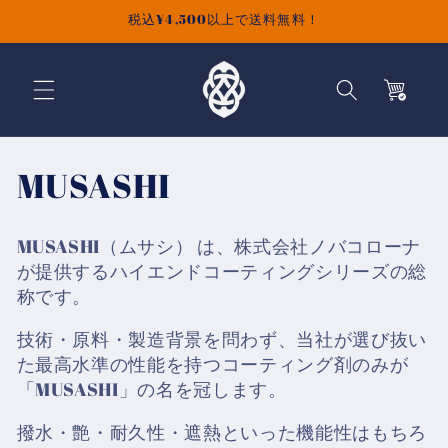
コンテ
税込¥4,500以上で送料無料！
ンツに
進む
カ
ー
ト
コ
MUSASHI
レ
MUSASHI（ムサシ）
は、株式会社ノバコローナ
ク
が提供するハイエンドコーティングシリーズの総
称です。
シ
技術・原料・製造背景を問わず、当社が選び抜い
ョ
た最高水準の性能を持つコーティング剤のみが
ン
「MUSASHI」の名を冠します。
:
撥水・艶・耐久性・遮熱といった機能性はもちろ